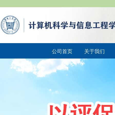
公司首页
关于我们