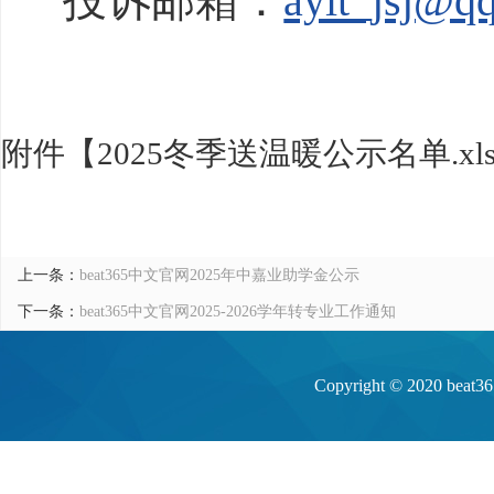
投诉邮箱：
ayit_jsj@q
附件【
2025冬季送温暖公示名单.xls
上一条：
beat365中文官网2025年中嘉业助学金公示
下一条：
beat365中文官网2025-2026学年转专业工作通知
Copyright © 20