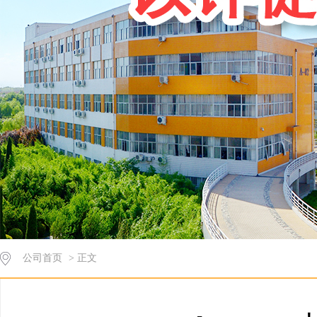
公司首页
> 正文