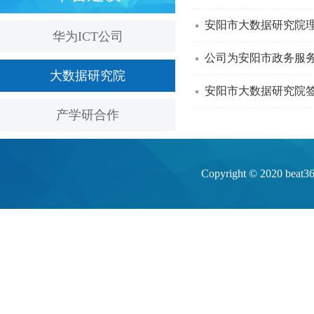
安阳市大数据研究院
华为ICT公司
公司为安阳市政务服
大数据研究院
安阳市大数据研究院
产学研合作
Copyright © 2