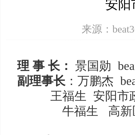
安阳
来源：beat
理
事
长：
景国勋
b
副理事长
：
万鹏杰
b
王福生
安阳市
牛福生
高新