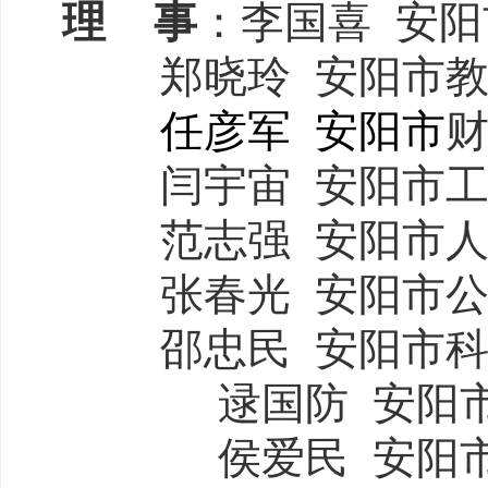
理
事
：
李国喜
安阳
郑晓玲
安阳市
任彦军
安阳市
闫宇宙
安阳市
范志强
安阳市
张春光
安阳市
邵忠民
安阳市
逯国防
安阳
侯爱民
安阳