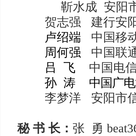
靳水成
安阳
贺志强
建行安
卢绍端
中国移
周何强
中国联
吕
飞
中国电
孙
涛
中国广电
李梦洋
安阳市
秘
书
长：
张
勇
bea