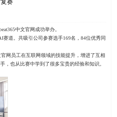
省复赛
eat365中文官网成功举办。
赛道。共吸引公司参赛选手169名，84位优秀同
中文官网员工在互联网领域的技能提升，增进了互相
对手，也从比赛中学到了很多宝贵的经验和知识。