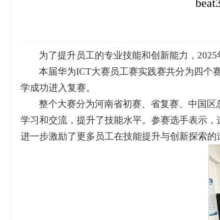
be
为了提升员工的专业技能和创新能力，2025年
本届华为ICT大赛员工赛实践赛共分为四个
学成功进入复赛。
整个大赛分为河南省初赛、省复赛、中国区总
学习和交流，提升了技能水平。参赛选手表示，
进一步激励了更多员工在技能提升与创新探索的