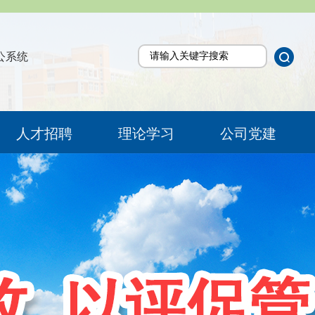
公系统
人才招聘
理论学习
公司党建