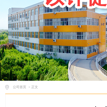
公司首页
> 正文