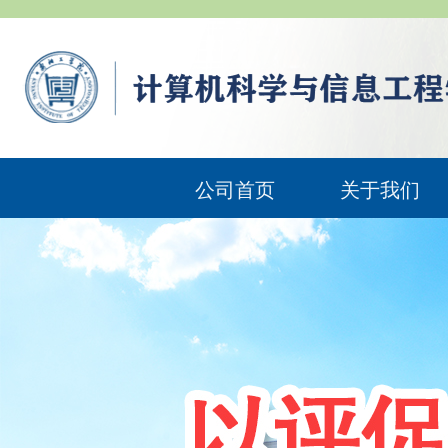
公司首页
关于我们