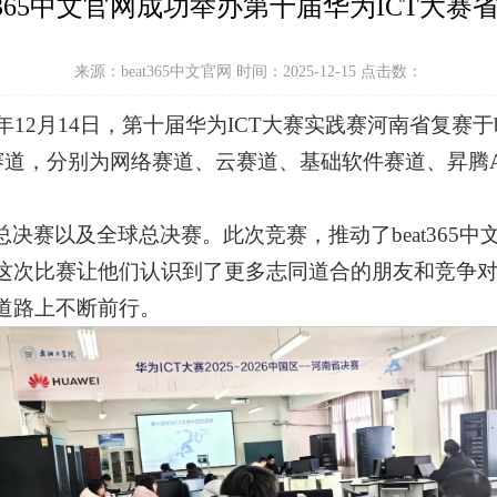
at365中文官网成功举办第十届华为ICT大赛
来源：beat365中文官网 时间：2025-12-15 点击数：
12月14日，第十届华为ICT大赛实践赛河南省复赛于b
赛道，分别为网络赛道、云赛道、基础软件赛道、昇腾AI
决赛以及全球总决赛。此次竞赛，推动了beat365
这次比赛让他们认识到了更多志同道合的朋友和竞争
道路上不断前行。