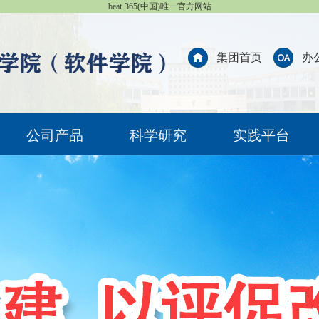
beat·365(中国)唯一官方网站
集团首页
办
公司产品
科学研究
实践平台