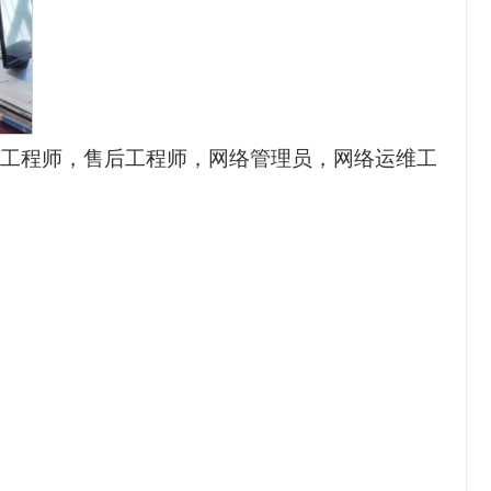
持工程师，售后工程师，网络管理员，网络运维工