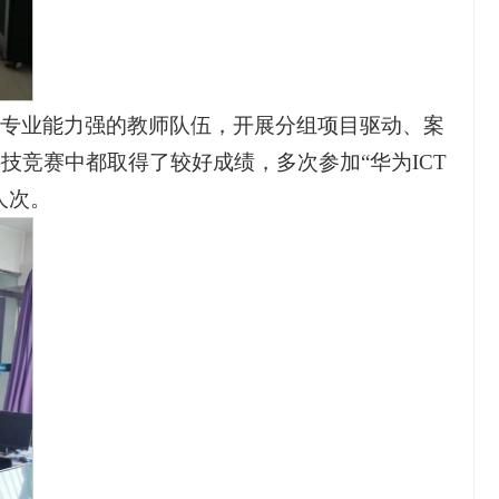
支专业能力强的教师队伍，开展分组项目驱动、案
竞赛中都取得了较好成绩，多次参加“华为ICT
人次。