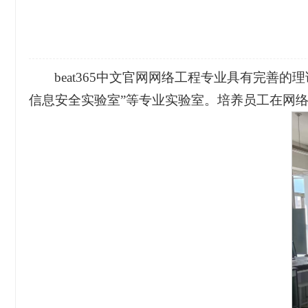
beat365中文官网网络工程专业具有完善
信息安全实验室”等专业实验室。培养员工在网