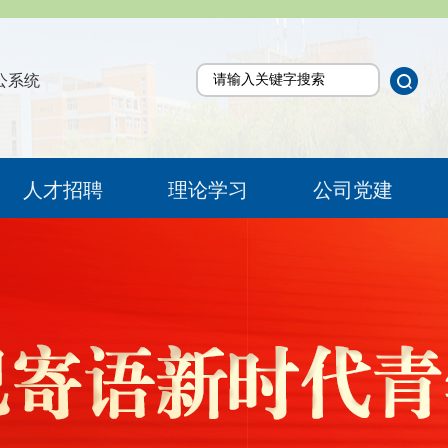
公系统
人才招聘
理论学习
公司党建