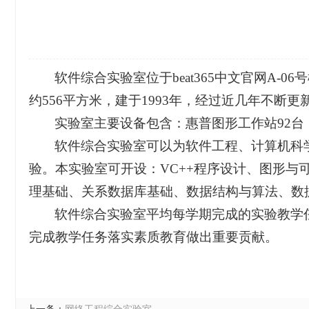
软件综合实验室位于beat365中文官网A-06
约556平方米，建于1993年，经过近几年不断
实验室主要设备包含：惠普图形工作站92台
软件综合实验室可以为软件工程、计算机科
验。本实验室可开设：VC++程序设计、图形与
理基础、关系数据库基础、数据结构与算法、数据库系
软件综合实验室平均每学期完成的实验教学
完成教学任务落实素质教育做出重要贡献。