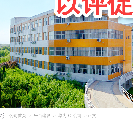
公司首页
>
平台建设
>
华为ICT公司
> 正文