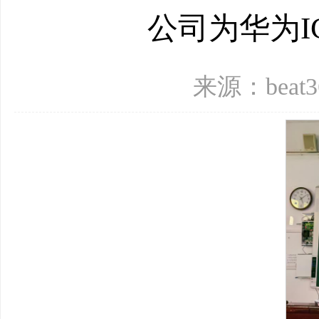
公司为华为
来源：beat