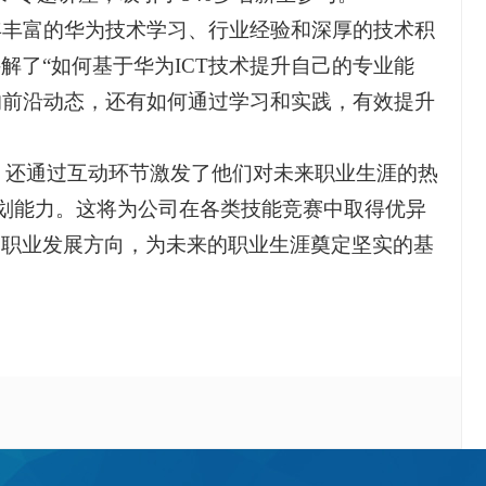
年丰富的华为技术学习、行业经验和深厚的技术积
了“如何基于华为ICT技术提升自己的专业能
的前沿动态，还有如何通过学习和实践，有效提升
解，还通过互动环节激发了他们对未来职业生涯的热
规划能力。这将为公司在各类技能竞赛中取得优异
的职业发展方向，为未来的职业生涯奠定坚实的基