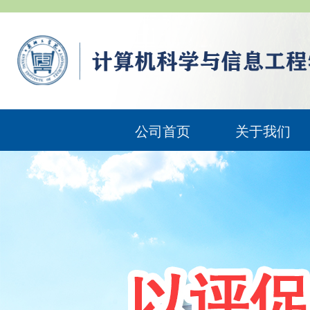
公司首页
关于我们