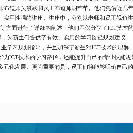
的教师布道师吴淑跃和员工布道师胡芊芊。他们凭借近几
实用性强的讲座。讲座中，分别以老师和员工视角讲解
赛等方面进行了详细的阐述。他们不仅分享了ICT技术
解，为新生们提供了有效、实用的学习路径规划建议。
专业学习规划指导，并且加深了新生对ICT技术的理
华为ICT技术的学习路径，还能提升自己的专业技能
多元化发展。更为重要的是，员工们将能够明确自己