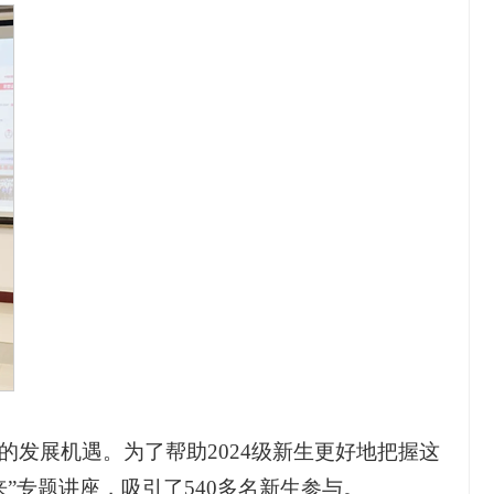
的发展机遇。为了帮助2024级新生更好地把握这
驭未来”专题讲座，吸引了540多名新生参与。