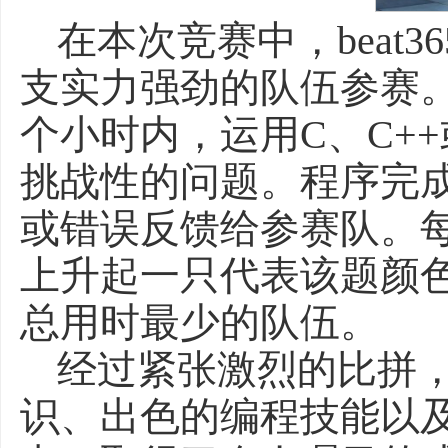
在本次竞赛中，beat
支实力强劲的队伍参赛
个小时内，运用C、C+
挑战性的问题。程序完
或错误反馈给参赛队。
上升起一只代表该题颜
总用时最少的队伍。
经过紧张激烈的比拼，b
识、出色的编程技能以