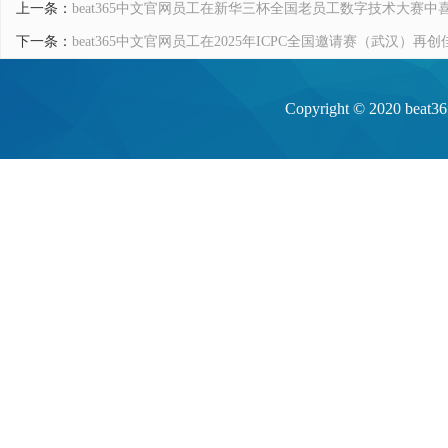
上一条：
beat365中文官网员工在新华三杯全国老员工数字技术大赛中
下一条：
beat365中文官网员工在2025年ICPC全国邀请赛（武汉）再创
Copyright © 20