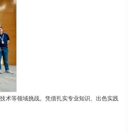
络技术等领域挑战。凭借扎实专业知识、出色实践