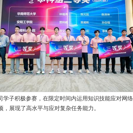
司学子积极参赛，在限定时间内运用知识技能应对网
项，展现了高水平与应对复杂任务能力。