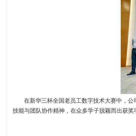
在新华三杯全国老员工数字技术大赛中，公
技能与团队协作精神，在众多学子脱颖而出获奖