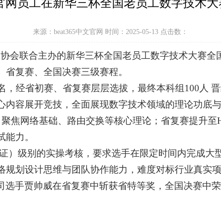
5中文官网员工在新华三杯全国老员工数字技术
来源：beat365中文官网 时间：2025-05-13 点击数：
信企业协会联合主办的新华三杯全国老员工数字技术大赛
、省复赛、全国决赛三级赛程。
报名，经省初赛、省复赛层层选拔，最终本科组100人 
心内容展开竞技，全面展现数字技术领域的理论功底
准，聚焦网络基础、路由交换等核心理论；省复赛提升至H
试能力。
（高级认证）级别的实操考核，要求选手在限定时间内完成
络规划设计思维与团队协作能力，难度对标行业真实
司选手贾帅威在省复赛中斩获省特等奖，全国决赛中