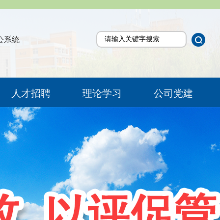
公系统
人才招聘
理论学习
公司党建