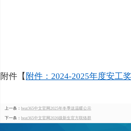
附件【
附件：2024-2025年度安工奖
上一条：
beat365中文官网2025年冬季送温暖公示
下一条：
beat365中文官网2026级新生官方联络群