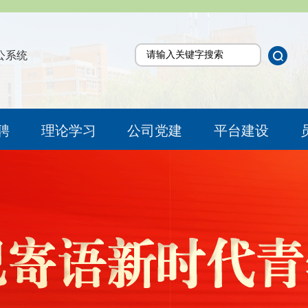
公系统
聘
理论学习
公司党建
平台建设