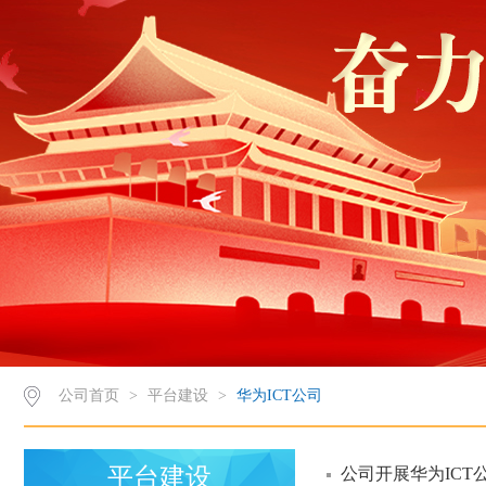
公司首页
>
平台建设
>
华为ICT公司
平台建设
公司开展华为ICT