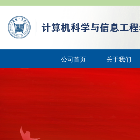
公司首页
关于我们