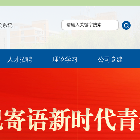
公系统
人才招聘
理论学习
公司党建