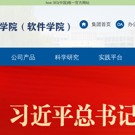
beat·365(中国)唯一官方网站
集团首页
办
公司产品
科学研究
实践平台