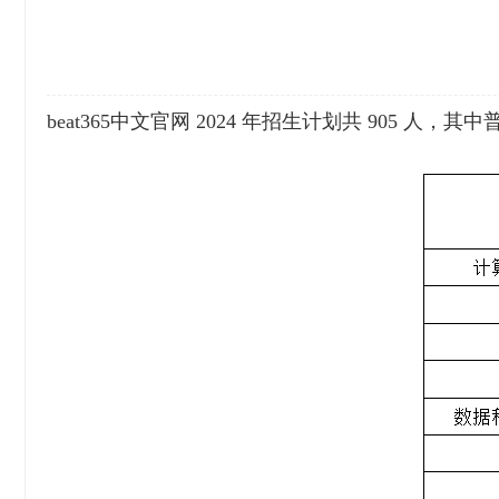
beat365中文官网 2024 年招生计划共 905 人，其