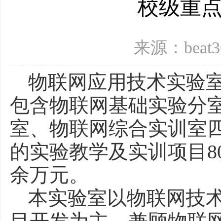
校级重点
来源：beat
物联网应用技术实验室
包含物联网基础实验分
室、物联网综合实训室
的实验教学及实训项目8
余万元。
本实验室以物联网技