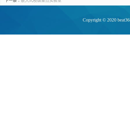
下一条：
嵌入式校级重点实验室
Copyright © 20