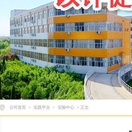
公司首页
>
实践平台
>
实验中心
> 正文