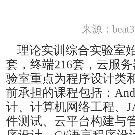
来源：beat
理论实训综合实验室始建
套，终端216套，云服
验室重点为程序设计类
前承担的课程包括：An
计、计算机网络工程、J
件测试、云平台构建与管