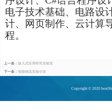
序设计、C#语言程序设计
电子技术基础、电路设计与应
计、网页制作、云计算导
程。
上一条：
嵌入式应用研究实验室
下一条：
智能物流实验分室
Copyright © 20