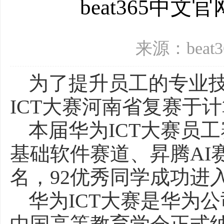
beat365中
来源：beat
为了提升员工的专业技
ICT大赛河南省复赛于
本届华为ICT大赛员
基础软件赛道、昇腾AI
名，92优秀同学成功进
华为ICT大赛是华为