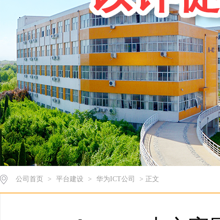
公司首页
>
平台建设
>
华为ICT公司
> 正文