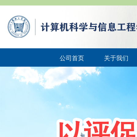
公司首页
关于我们