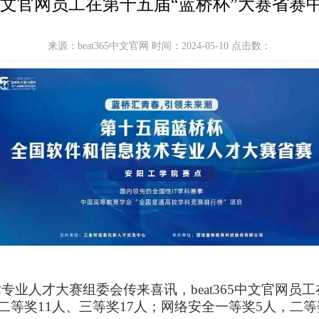
365中文官网员工在第十五届“蓝桥杯”大赛省赛
来源：beat365中文官网 时间：2024-05-10 点击数：
业人才大赛组委会传来喜讯，beat365中文官网员
二等奖
11
人、三等奖
17
人；网络安全一等奖
5
人，二等