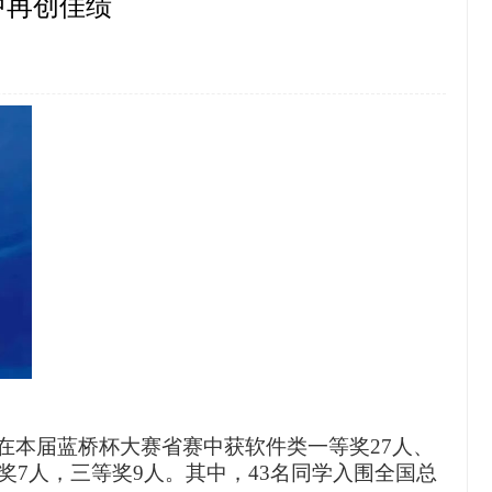
中再创佳绩
工在本届蓝桥杯大赛省赛中获软件类一等奖
27
人、
奖
7
人，三等奖
9
人。其中，
43
名同学入围全国总