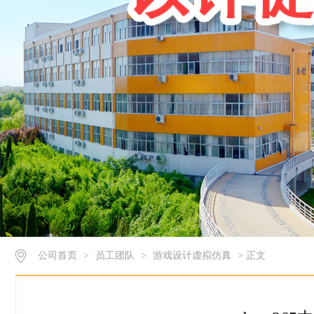
公司首页
>
员工团队
>
游戏设计虚拟仿真
> 正文