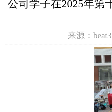
公司学子在2025年
来源：beat