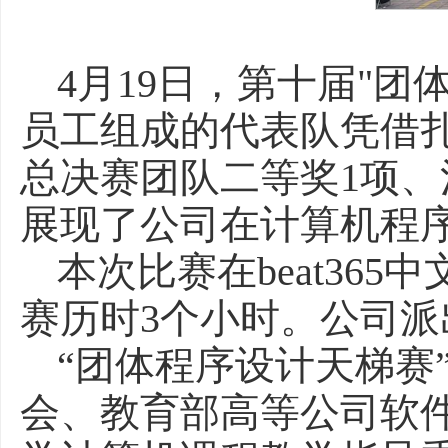
4月19日，第十届"
员工组成的代表队凭借
总决赛团队二等奖1项、
展现了公司在计算机程
本次比赛在beat36
赛历时3个小时。公司派
“团体程序设计天梯赛
会、教育部高等公司软