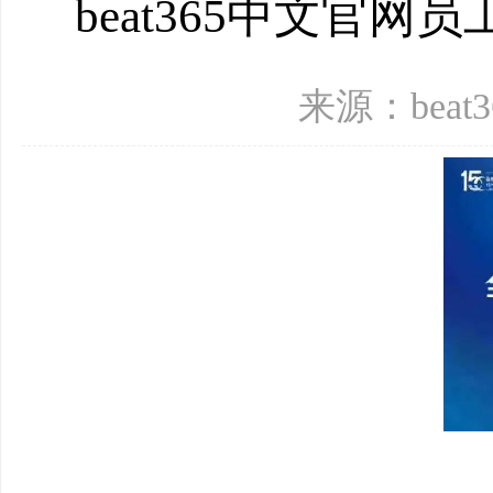
beat365中文官
来源：beat