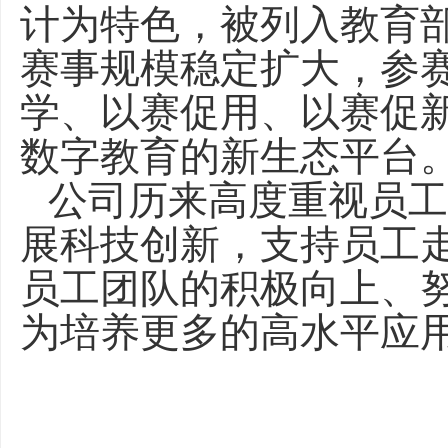
计为特色，被列入教育
赛事规模稳定扩大，参赛
学、以赛促用、以赛促新
数字教育的新生态平台
公司历来高度重视员工
展科技创新，支持员工
员工团队的积极向上、
为培养更多的高水平应