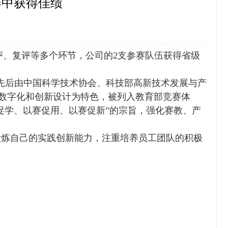
赛中获得佳绩
评、复评等多个环节，公司的2支参赛队伍获得省级
并先后由中国科学技术协会、科技部高新技术发展与产
维数字化和创新设计为特色，被列入教育部竞赛体
促学、以赛促用、以赛促新”的宗旨，强化赛教、产
锻炼自己的实践创新能力，注重培养员工团队的积极