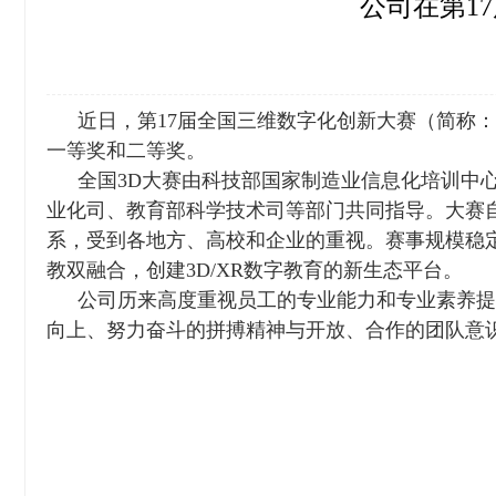
公司在第1
近日，第17届全国三维数字化创新大赛（简称
一等奖和二等奖。
全国3D大赛由科技部国家制造业信息化培训中
业化司、教育部科学技术司等部门共同指导。大赛自
系，受到各地方、高校
和企业的重视。赛事规模稳定
教双融合，创建3D/XR数字教育的新生态平台。
公司历来高度重视员工的专业能力和专业素养提
向上、努力奋斗的拼搏精神与开放、合作的团队意