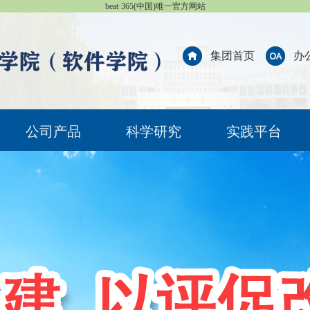
beat·365(中国)唯一官方网站
集团首页
办
公司产品
科学研究
实践平台