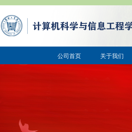
公司首页
关于我们