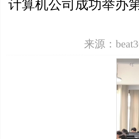
计算机公司成功举办
来源：beat