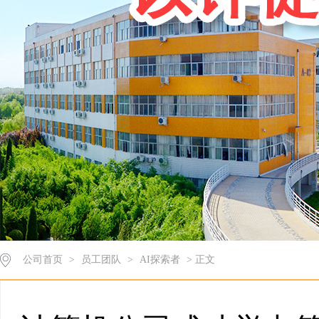
公司首页
>
员工团队
>
AI探索者
> 正文