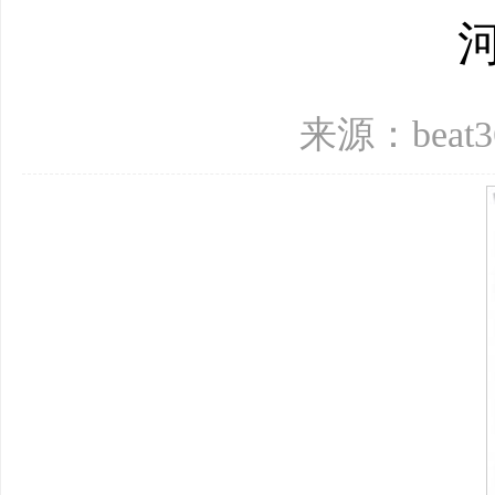
来源：beat