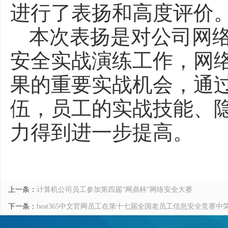
进行了表扬和高度评价
本次表扬是对公司网
安全实战演练工作，网
果的重要实战机会，通
伍，员工的实战技能、
力得到进一步提高。
上一条：
计算机公司员工参加第四届“网鼎杯”网络安全大赛
下一条：
beat365中文官网员工在第十七届全国老员工信息安全竞赛中