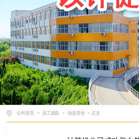
公司首页
>
员工团队
>
信息安全
> 正文