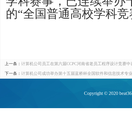
学科赛事，已连续举办
的
“
全国普通高校学科竞
上一条：
计算机公司员工在第六届CCPC河南省老员工程序设计竞赛中
下一条：
计算机公司成功举办第十五届蓝桥杯全国软件和信息技术专
Copyright © 20