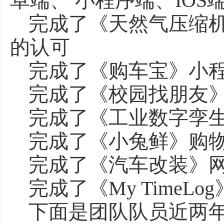
卓端、 小程序端、IOS
完成了《天然气压缩
的认可
完成了《购车宝》小
完成了《校园找朋友
完成了《工业数字孪
完成了《小兔鲜》购
完成了《汽车改装》
完成了《My TimeLo
下面是团队队员近两