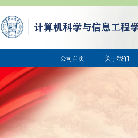
公司首页
关于我们