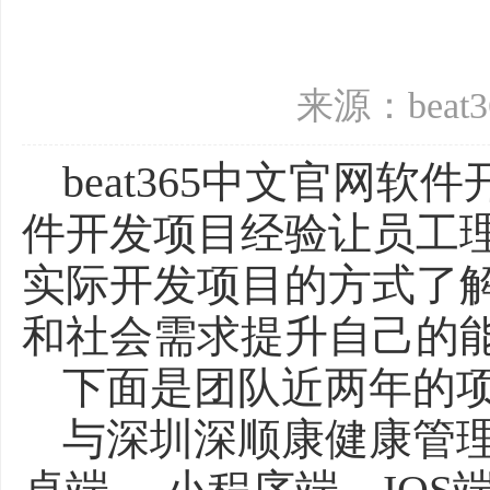
来源：beat
beat365中文官网
件开发项目经验让员工
实际开发项目的方式了
和社会需求提升自己的
下面是团队近两年的
与深圳深顺康健康管