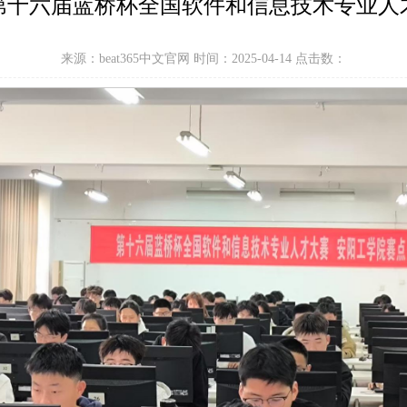
第十六届蓝桥杯全国软件和信息技术专业人
来源：beat365中文官网 时间：2025-04-14 点击数：