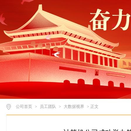
公司首页
>
员工团队
>
大数据视界
> 正文