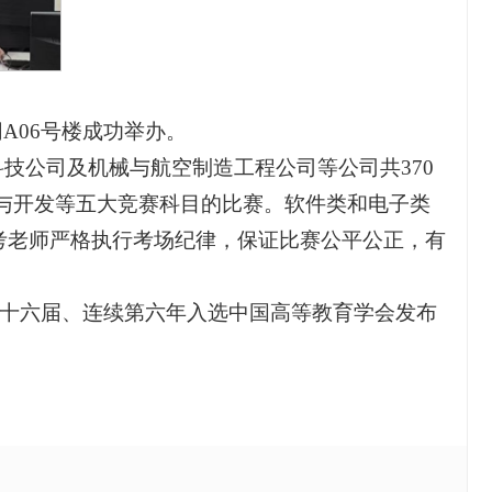
网A06号楼成功举办。
科技公司及机械与航空制造工程公司等公司共370
A设计与开发等五大竞赛科目的比赛。软件类和电子类
求监考老师严格执行考场纪律，保证比赛公平公正，有
办十六届、连续第六年入选中国高等教育学会发布