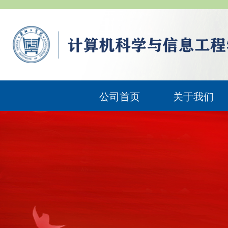
公司首页
关于我们