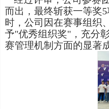
而出，最终斩获一等奖5
时，公司因在赛事组织
予"优秀组织奖"，充分
赛管理机制方面的显著