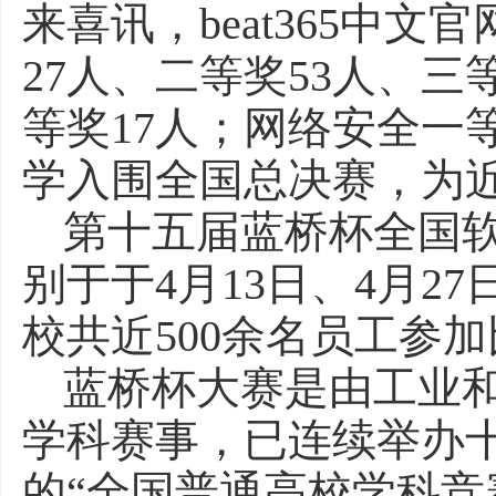
来喜讯，beat365中
27人、二等奖53人、三
等奖17人；网络安全一
学入围全国总决赛，为
第十五届蓝桥杯全国
别于于4月13日、4月27
校共近500余名员工参
蓝桥杯大赛是由工业和
学科赛事，已连续举办
的“全国普通高校学科竞