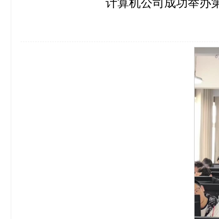
计算机公司成功举办