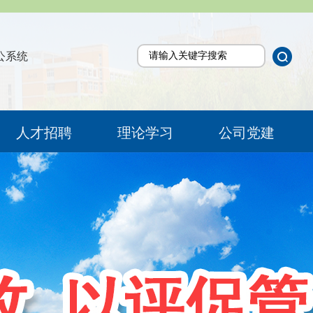
公系统
人才招聘
理论学习
公司党建