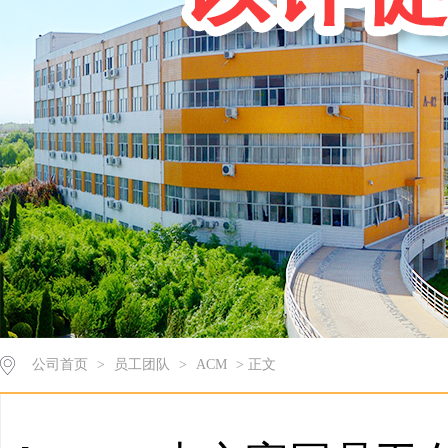
公司首页
>
员工团队
>
ACM
> 正文