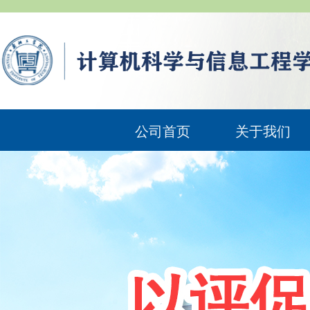
公司首页
关于我们