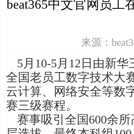
beat365中文官网
来源：beat
5月10-5月12日
全国老员工数字技术大
云计算、网络安全等数
赛三级赛程。
赛事吸引全国600余
层选拔，最终本科组10